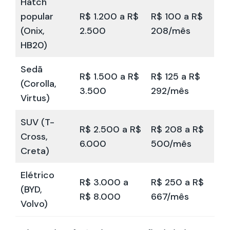
Hatch
popular
R$ 1.200 a R$
R$ 100 a R$
(Onix,
2.500
208/mês
HB20)
Sedã
R$ 1.500 a R$
R$ 125 a R$
(Corolla,
3.500
292/mês
Virtus)
SUV (T-
R$ 2.500 a R$
R$ 208 a R$
Cross,
6.000
500/mês
Creta)
Elétrico
R$ 3.000 a
R$ 250 a R$
(BYD,
R$ 8.000
667/mês
Volvo)