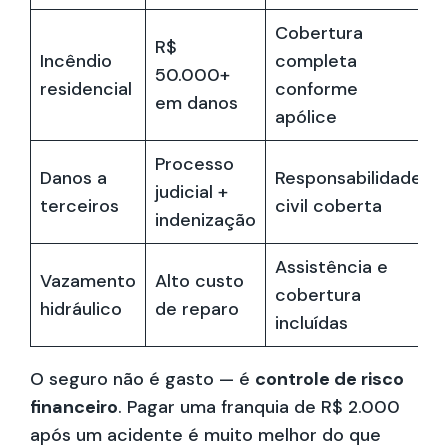
Cobertura
R$
Incêndio
completa
50.000+
residencial
conforme
em danos
apólice
Processo
Danos a
Responsabilidade
judicial +
terceiros
civil coberta
indenização
Assistência e
Vazamento
Alto custo
cobertura
hidráulico
de reparo
incluídas
O seguro não é gasto — é
controle de risco
financeiro
. Pagar uma franquia de R$ 2.000
após um acidente é muito melhor do que