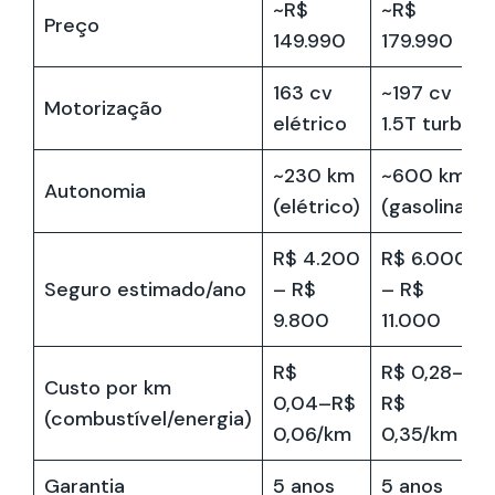
~R$
~R$
Preço
149.990
179.990
163 cv
~197 cv
Motorização
elétrico
1.5T turbo
~230 km
~600 km
Autonomia
(elétrico)
(gasolina)
R$ 4.200
R$ 6.000
Seguro estimado/ano
– R$
– R$
9.800
11.000
R$
R$ 0,28–
Custo por km
0,04–R$
R$
(combustível/energia)
0,06/km
0,35/km
Garantia
5 anos
5 anos