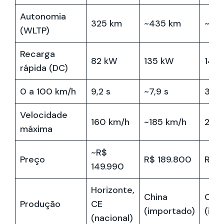
Autonomia
325 km
~435 km
~38
(WLTP)
Recarga
82 kW
135 kW
140
rápida (DC)
0 a 100 km/h
9,2 s
~7,9 s
3,8 
Velocidade
160 km/h
~185 km/h
200
máxima
~R$
Preço
R$ 189.800
R$ 
149.990
Horizonte,
China
Chin
Produção
CE
(importado)
(imp
(nacional)