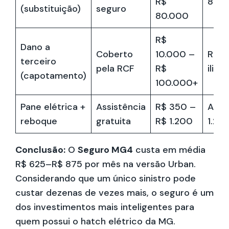
R$
80.
(substituição)
seguro
80.000
R$
Dano a
Coberto
10.000 –
Risc
terceiro
pela RCF
R$
ilimi
(capotamento)
100.000+
Pane elétrica +
Assistência
R$ 350 –
Até 
reboque
gratuita
R$ 1.200
1.20
Conclusão:
O
Seguro MG4
custa em média
R$ 625–R$ 875 por mês na versão Urban.
Considerando que um único sinistro pode
custar dezenas de vezes mais, o seguro é um
dos investimentos mais inteligentes para
quem possui o hatch elétrico da MG.