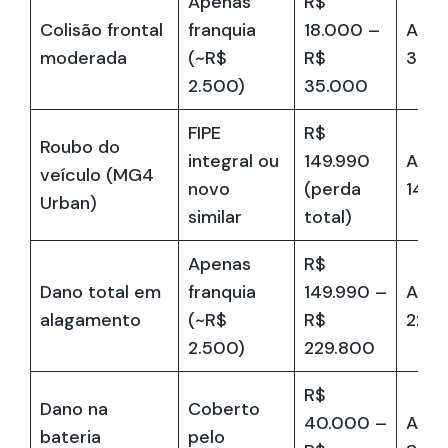
Apenas
R$
Colisão frontal
franquia
18.000 –
Até 
moderada
(~R$
R$
32.5
2.500)
35.000
FIPE
R$
Roubo do
integral ou
149.990
Até 
veículo (MG4
novo
(perda
149.
Urban)
similar
total)
Apenas
R$
Dano total em
franquia
149.990 –
Até 
alagamento
(~R$
R$
227.
2.500)
229.800
R$
Dano na
Coberto
40.000 –
Até 
bateria
pelo