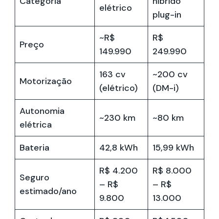
Categoria
híbrido
elétrico
plug-in
~R$
R$
Preço
149.990
249.990
163 cv
~200 cv
Motorização
(elétrico)
(DM-i)
Autonomia
~230 km
~80 km
elétrica
Bateria
42,8 kWh
15,99 kWh
R$ 4.200
R$ 8.000
Seguro
– R$
– R$
estimado/ano
9.800
13.000