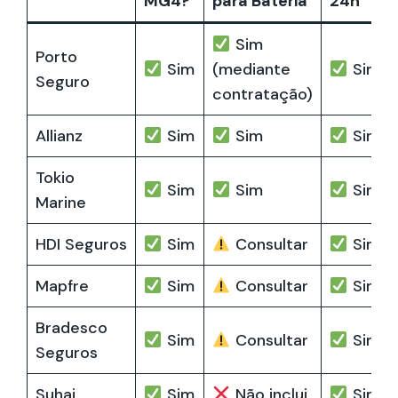
MG4?
para Bateria
24h
Sim
Porto
Sim
(mediante
Sim
Seguro
contratação)
Allianz
Sim
Sim
Sim
Tokio
Sim
Sim
Sim
Marine
HDI Seguros
Sim
Consultar
Sim
Mapfre
Sim
Consultar
Sim
Bradesco
Sim
Consultar
Sim
Seguros
Suhai
Sim
Não inclui
Sim