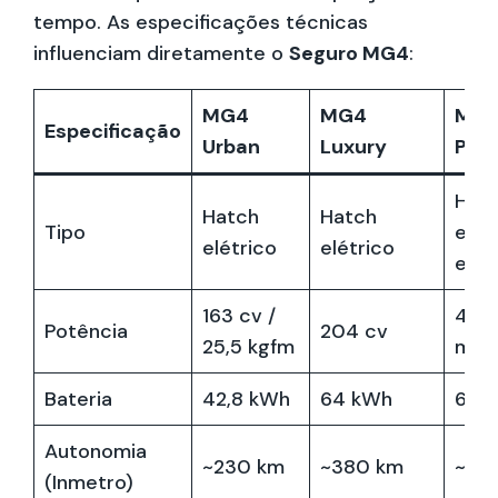
tempo. As especificações técnicas
influenciam diretamente o
Seguro MG4
:
MG4
MG4
MG4
Especificação
Urban
Luxury
Pow
Hat
Hatch
Hatch
Tipo
elét
elétrico
elétrico
espo
163 cv /
435 
Potência
204 cv
25,5 kgfm
mot
Bateria
42,8 kWh
64 kWh
64 
Autonomia
~230 km
~380 km
~38
(Inmetro)