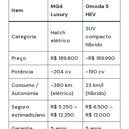
MG4
Omoda 5
Item
Luxury
HEV
SUV
Hatch
Categoria
compacto
elétrico
híbrido
Preço
R$ 189.800
~R$ 189.990
Potência
~204 cv
~190 cv
Consumo /
~380 km
23 km/l
Autonomia
(elétrico)
(híbrido)
Seguro
R$ 5.250 –
R$ 6.500 –
estimado/ano
R$ 12.250
R$ 12.000
Garantia
5 anos
5 anos